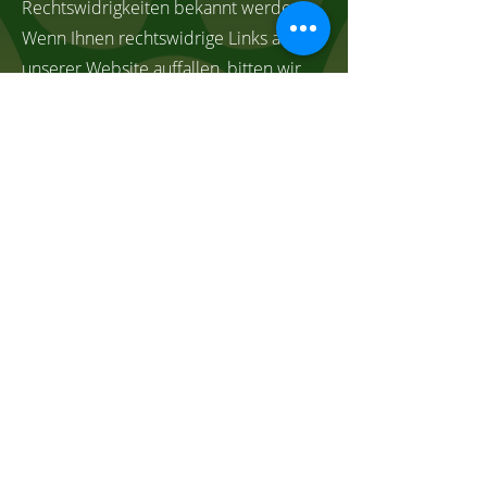
Rechtswidrigkeiten bekannt werden.
Wenn Ihnen rechtswidrige Links auf
unserer Website auffallen, bitten wir
Sie uns zu kontaktieren, Sie finden die
Kontaktdaten im Impressum.
Urheberrechtshinweis
Alle Inhalte dieser Webseite (Bilder,
Fotos, Texte, Videos) unterliegen dem
Urheberrecht. Falls notwendig, werden
wir die unerlaubte Nutzung von Teilen
der Inhalte unserer Seite rechtlich
verfolgen.
Bildernachweis
Die Bilder, Fotos und Grafiken auf
dieser Webseite sind urheberrechtlich
geschützt.