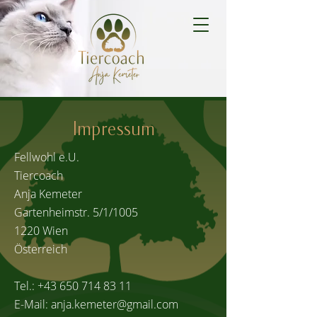
Impressum
Fellwohl e.U.
Tiercoach
Anja Kemeter
Gartenheimstr. 5/1/1005
1220 Wien
Österreich
Tel.:
+43 650 714 83 11
E-Mail:
anja.kemeter@gmail.com